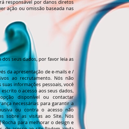
rá responsável por danos diretos
lquer ação ou omissão baseada nas
dos seus dados, por favor leia as
és da apresentação de e-mails e /
ativos ao recrutamento. Nós não
s suas informações pessoais, você
r escrito o acesso aos seus dados,
a opção disponível ou contactar
ança necessárias para garantir a
abusiva ou contra o acesso não
 sobre as visitas ao Site. Nós
J Rocha para melhorar o design e
os, de acesso ao site.Podem ainda