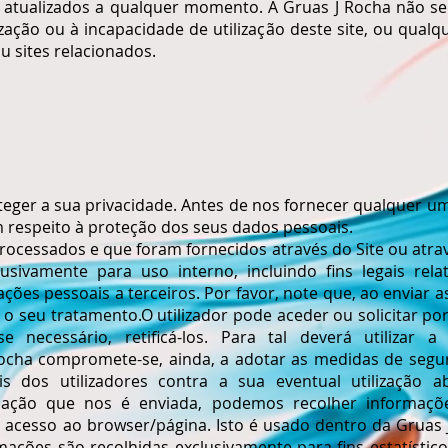
 atualizados a qualquer momento. A Gruas J Rocha não se
lização ou à incapacidade de utilização deste site, ou qua
u sites relacionados.
er a sua privacidade. Antes de nos fornecer qualquer um 
 respeito à proteção dos seus dados pessoais.
rocessados e que foram fornecidos através do Site ou atrav
lusivamente para uso interno, incluindo fins legais rel
es pessoais a terceiros. Por favor, note que, ao enviar a
 o seu tratamento.O utilizador pode aceder ou solicitar po
e necessário, retificá-los. Para tal deverá utilizar 
ocha compromete-se, ainda, a adotar as medidas de segur
s dos utilizadores contra a sua eventual utilização 
mação que nos é enviada, podemos recolher informações
acesso ao browser/página. Isto é usado dentro da Gruas 
rmações são recolhidas exclusivamente para fins estatístic