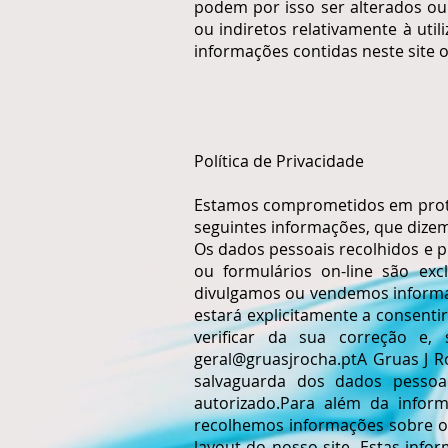
podem por isso ser alterados ou
ou indiretos relativamente à uti
informações contidas neste site o
Política de Privacidade
Estamos comprometidos em proteg
seguintes informações, que dizem
Os dados pessoais recolhidos e p
ou formulários on-line são exc
divulgamos ou vendemos informaçõ
estará explicitamente a consentir
verificar da sua correção e, s
geral@gruasjrocha.ptA
Gruas J R
salvaguarda dos dados pessoai
autorizado.Para além da infor
recolhemos informações sobre o 
layout do nosso site. Estas info